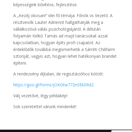
képességeik bővítése, fejlesztése.
A „Kezdj okosan!” idei fő témája: Főnök vs Vezető. A
résztvevők Lauter Adriennt hallgathatják meg a
vállalkozóvá válás pszichológiájáról. A délután
folyamán Kelkó Tamás ad majd tanácsokat azzal
kapcsolatban, hogyan építs profi csapatot. Az
érdeklődők továbbá megismerhetik a Sárréti Chilifarm
sztoriját, vagyis azt, hogyan lehet hatékonyan brandet
építeni.
A rendezvény díjtalan, de regisztációhoz kötött:
https://goo.gl/forms/jOKGtw772n5Ek0Rd2
Válj vezetővé, légy példakép!
Sok szeretettel várunk mindenkit!