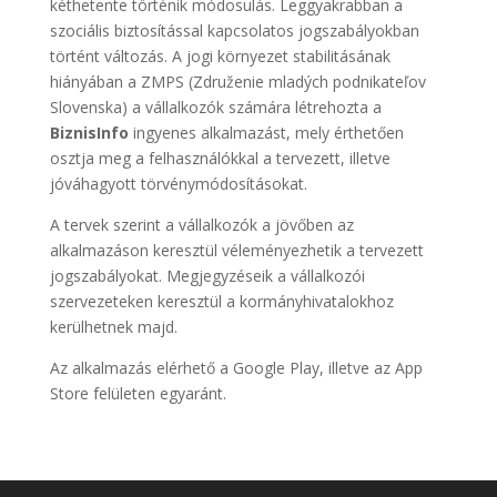
kéthetente történik módosulás. Leggyakrabban a
szociális biztosítással kapcsolatos jogszabályokban
történt változás. A jogi környezet stabilitásának
hiányában a ZMPS (Združenie mladých podnikateľov
Slovenska) a vállalkozók számára létrehozta a
BiznisInfo
ingyenes alkalmazást, mely érthetően
osztja meg a felhasználókkal a tervezett, illetve
jóváhagyott törvénymódosításokat.
A tervek szerint a vállalkozók a jövőben az
alkalmazáson keresztül véleményezhetik a tervezett
jogszabályokat. Megjegyzéseik a vállalkozói
szervezeteken keresztül a kormányhivatalokhoz
kerülhetnek majd.
Az alkalmazás elérhető a Google Play, illetve az App
Store felületen egyaránt.