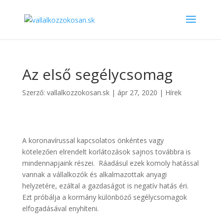
Az első segélycsomag
Szerző:
vallalkozzokosan.sk
|
ápr 27, 2020
|
Hírek
A koronavírussal kapcsolatos önkéntes vagy
kötelezően elrendelt korlátozások sajnos továbbra is
mindennapjaink részei. Ráadásul ezek komoly hatással
vannak a vállalkozók és alkalmazottak anyagi
helyzetére, ezáltal a gazdaságot is negatív hatás éri.
Ezt próbálja a kormány különböző segélycsomagok
elfogadásával enyhíteni.