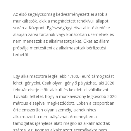
Az első segélycsomag kedvezményezettjei azok a
munkáltatók, akik a meghirdetett rendkívüli állapot
során a Központi Egészségügyi Hivatal intézkedése
alapján zárva tartanak vagy korlátoltan üzemelnek és
nem menesztik az alkalmazottjaikat. Őket az állam
próbálja mentesíteni az alkalmazottak bérfizetési
terhétől.
Egy alkalmazottra legfeljebb 1.100,- euró támogatást
lehet igényelni. Csak olyan igénylő pályázhat, aki 2020
február elseje előtt alakult és kezdett el vállalkozni.
További feltétel, hogy a munkaviszony legkésőbb 2020
március elsejével megkezdődött. Ebben a csoportban
értelemszerűen olyan személy, akinek nincs
alkalmazottja nem pályázhat. Amennyiben a
támogatás igénylése alatt megnő az alkalmazottak
száma, az újonnan alkalmazott személyekre nem