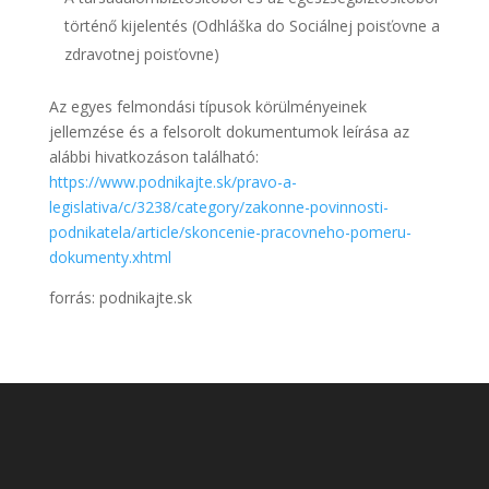
történő kijelentés (Odhláška do Sociálnej poisťovne a
zdravotnej poisťovne)
Az egyes felmondási típusok körülményeinek
jellemzése és a felsorolt dokumentumok leírása az
alábbi hivatkozáson található:
https://www.podnikajte.sk/pravo-a-
legislativa/c/3238/category/zakonne-povinnosti-
podnikatela/article/skoncenie-pracovneho-pomeru-
dokumenty.xhtml
forrás: podnikajte.sk