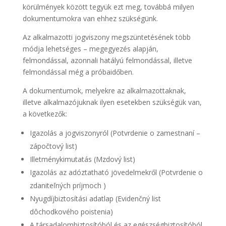
körülmények között tegyük ezt meg, továbbá milyen
dokumentumokra van ehhez szükségünk.
Az alkalmazotti jogviszony megszüntetésének több
módja lehetséges – megegyezés alapján,
felmondással, azonnali hatályú felmondással, illetve
felmondással még a próbaidőben.
A dokumentumok, melyekre az alkalmazottaknak,
illetve alkalmazójuknak ilyen esetekben szükségük van,
a következők:
Igazolás a jogviszonyról (Potvrdenie o zamestnaní –
zápočtový list)
Illetménykimutatás (Mzdový list)
Igazolás az adóztatható jövedelmekről (Potvrdenie o
zdaniteľných príjmoch )
Nyugdíjbiztosítási adatlap (Evidenčný list
dôchodkového poistenia)
A társadalombiztosítóból és az egészségbiztosítóból