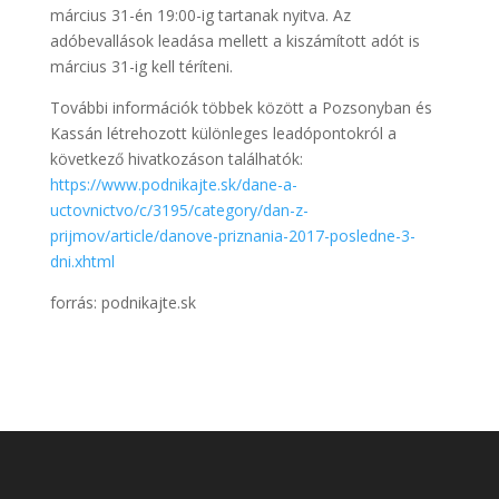
március 31-én 19:00-ig tartanak nyitva. Az
adóbevallások leadása mellett a kiszámított adót is
március 31-ig kell téríteni.
További információk többek között a Pozsonyban és
Kassán létrehozott különleges leadópontokról a
következő hivatkozáson találhatók:
https://www.podnikajte.sk/dane-a-
uctovnictvo/c/3195/category/dan-z-
prijmov/article/danove-priznania-2017-posledne-3-
dni.xhtml
forrás: podnikajte.sk