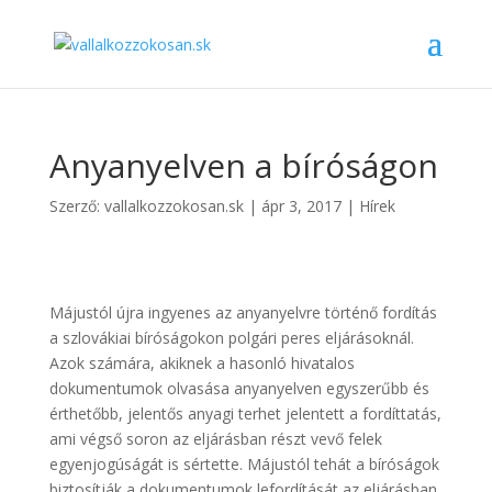
Anyanyelven a bíróságon
Szerző:
vallalkozzokosan.sk
|
ápr 3, 2017
|
Hírek
Májustól újra ingyenes az anyanyelvre történő fordítás
a szlovákiai bíróságokon polgári peres eljárásoknál.
Azok számára, akiknek a hasonló hivatalos
dokumentumok olvasása anyanyelven egyszerűbb és
érthetőbb, jelentős anyagi terhet jelentett a fordíttatás,
ami végső soron az eljárásban részt vevő felek
egyenjogúságát is sértette. Májustól tehát a bíróságok
biztosítják a dokumentumok lefordítását az eljárásban