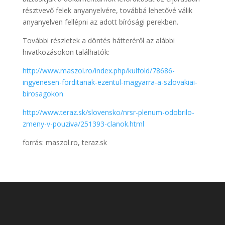
résztvevő felek anyanyelvére, továbbá lehetővé válik
anyanyelven fellépni az adott bírósági perekben.
További részletek a döntés hátteréről az alábbi
hivatkozásokon találhatók:
http://www.maszol.ro/index.php/kulfold/78686-
ingyenesen-forditanak-ezentul-magyarra-a-szlovakiai-
birosagokon
http://www.teraz.sk/slovensko/nrsr-plenum-odobrilo-
zmeny-v-pouziva/251393-clanok.html
forrás: maszol.ro, teraz.sk