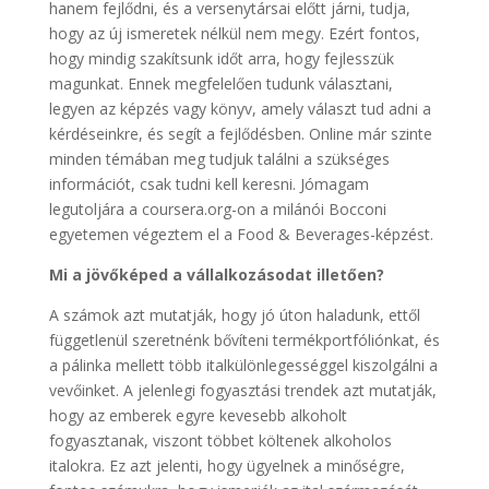
hanem fejlődni, és a versenytársai előtt járni, tudja,
hogy az új ismeretek nélkül nem megy. Ezért fontos,
hogy mindig szakítsunk időt arra, hogy fejlesszük
magunkat. Ennek megfelelően tudunk választani,
legyen az képzés vagy könyv, amely választ tud adni a
kérdéseinkre, és segít a fejlődésben. Online már szinte
minden témában meg tudjuk találni a szükséges
információt, csak tudni kell keresni. Jómagam
legutoljára a coursera.org-on a milánói Bocconi
egyetemen végeztem el a Food & Beverages-képzést.
Mi a jövőképed a vállalkozásodat illetően?
A számok azt mutatják, hogy jó úton haladunk, ettől
függetlenül szeretnénk bővíteni termékportfóliónkat, és
a pálinka mellett több italkülönlegességgel kiszolgálni a
vevőinket. A jelenlegi fogyasztási trendek azt mutatják,
hogy az emberek egyre kevesebb alkoholt
fogyasztanak, viszont többet költenek alkoholos
italokra. Ez azt jelenti, hogy ügyelnek a minőségre,