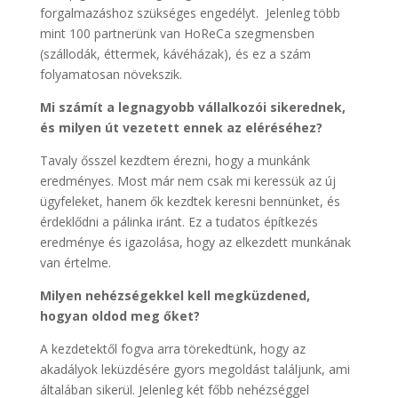
forgalmazáshoz szükséges engedélyt. Jelenleg több
mint 100 partnerünk van HoReCa szegmensben
(szállodák, éttermek, kávéházak), és ez a szám
folyamatosan növekszik.
Mi számít a legnagyobb vállalkozói sikerednek,
és milyen út vezetett ennek az eléréséhez?
Tavaly ősszel kezdtem érezni, hogy a munkánk
eredményes. Most már nem csak mi keressük az új
ügyfeleket, hanem ők kezdtek keresni bennünket, és
érdeklődni a pálinka iránt. Ez a tudatos építkezés
eredménye és igazolása, hogy az elkezdett munkának
van értelme.
Milyen nehézségekkel kell megküzdened,
hogyan oldod meg őket?
A kezdetektől fogva arra törekedtünk, hogy az
akadályok leküzdésére gyors megoldást találjunk, ami
általában sikerül. Jelenleg két főbb nehézséggel