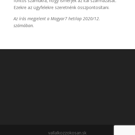
fontos számukra, hogy ismerjék az ital származását.
Ezekre az ügyfelekre szeretnénk összpontosítani.
Az írás megjelent a Magyar7 hetilap 2020/12.
számában.
vallalkozzokosan.sk