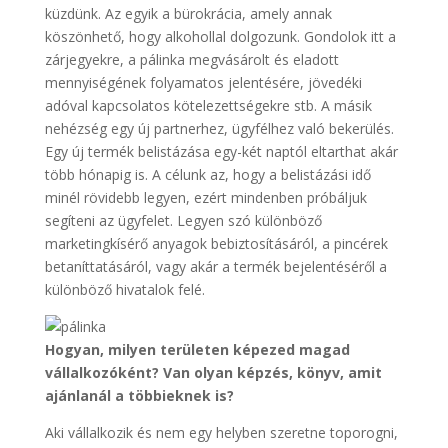
küzdünk. Az egyik a bürokrácia, amely annak
köszönhető, hogy alkohollal dolgozunk. Gondolok itt a
zárjegyekre, a pálinka megvásárolt és eladott
mennyiségének folyamatos jelentésére, jövedéki
adóval kapcsolatos kötelezettségekre stb. A másik
nehézség egy új partnerhez, ügyfélhez való bekerülés.
Egy új termék belistázása egy-két naptól eltarthat akár
több hónapig is. A célunk az, hogy a belistázási idő
minél rövidebb legyen, ezért mindenben próbáljuk
segíteni az ügyfelet. Legyen szó különböző
marketingkísérő anyagok bebiztosításáról, a pincérek
betaníttatásáról, vagy akár a termék bejelentéséről a
különböző hivatalok felé.
Hogyan, milyen területen képezed magad
vállalkozóként? Van olyan képzés, könyv, amit
ajánlanál a többieknek is?
Aki vállalkozik és nem egy helyben szeretne toporogni,