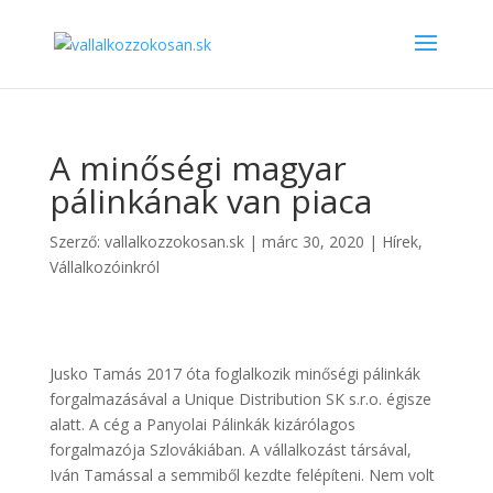
A minőségi magyar
pálinkának van piaca
Szerző:
vallalkozzokosan.sk
|
márc 30, 2020
|
Hírek
,
Vállalkozóinkról
Jusko Tamás 2017 óta foglalkozik minőségi pálinkák
forgalmazásával a Unique Distribution SK s.r.o. égisze
alatt. A cég a Panyolai Pálinkák kizárólagos
forgalmazója Szlovákiában. A vállalkozást társával,
Iván Tamással a semmiből kezdte felépíteni. Nem volt