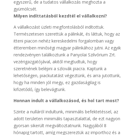
egyszerű, de a tudatos vállalkozás meghozta a
gyümölcsét.
Milyen indíttatásból kezdtél el vállalkozni?
A vállalkozást üzleti megfontolásból indítottuk.
Természetesen szerettük a pálinkát, és láttuk, hogy az
itteni piacon nehéz kereskedelmi forgalomban vagy
étteremben minőségi magyar pálinkához jutni. Az egyik
rendezvényen találkoztunk a Panyolai Szilvórium Zrt.
vezérigazgatójával, akitől megtudtuk, hogy
szeretnének belépni a szlovák piacra. Kaptunk a
lehetőségen, piackutatást végeztünk, és arra jutottunk,
hogy ha minden jól megy, ez gazdaságilag is
kifizetődő, így belevágtunk.
Honnan indult a vállalkozásod, és hol tart most?
Szinte a nulláról indultunk, minimális befektetéssel, az
adott területen minimális tapasztalattal, de ezt nagyon
gyorsan sikerült megváltoztatnunk. Nagyjából 8
hónapig tartott, amíg megszereztük az importhoz és a