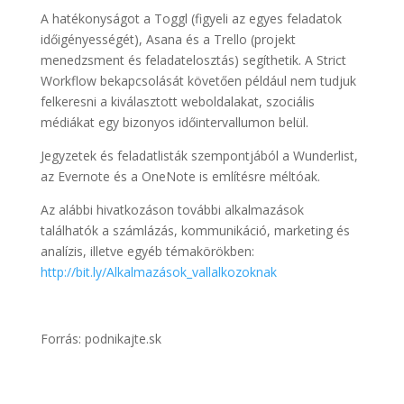
A hatékonyságot a Toggl (figyeli az egyes feladatok
időigényességét), Asana és a Trello (projekt
menedzsment és feladatelosztás) segíthetik. A Strict
Workflow bekapcsolását követően például nem tudjuk
felkeresni a kiválasztott weboldalakat, szociális
médiákat egy bizonyos időintervallumon belül.
Jegyzetek és feladatlisták szempontjából a Wunderlist,
az Evernote és a OneNote is említésre méltóak.
Az alábbi hivatkozáson további alkalmazások
találhatók a számlázás, kommunikáció, marketing és
analízis, illetve egyéb témakörökben:
http://bit.ly/Alkalmazások_vallalkozoknak
Forrás: podnikajte.sk