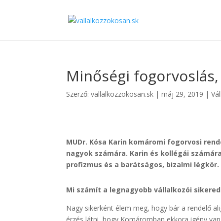
Minőségi fogorvoslás,
Szerző:
vallalkozzokosan.sk
|
máj 29, 2019
|
Vál
MUDr. Kósa Karin komáromi fogorvosi rend
nagyok számára. Karin és kollégái számára
profizmus és a barátságos, bizalmi légkör.
Mi számít a legnagyobb vállalkozói sikere
Nagy sikerként élem meg, hogy bár a rendelő ali
érzés látni, hogy Komáromban ek­kora igény van a