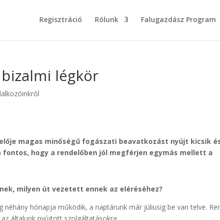
Regisztráció
Rólunk
Falugazdász Program
 bizalmi légkör
lalkozóinkról
elője magas minőségű fogászati beavatkozást nyújt kicsik é
 fontos, hogy a rendelőben jól megférjen egymás mellett a
dnek, milyen út vezetett ennek az eléréséhez?
g néhány hónapja működik, a naptárunk már júliusig be van telve. Re
z általunk nyújtott szol­gáltatásokra.