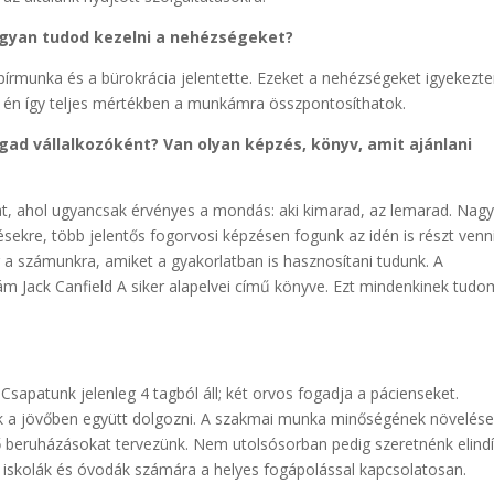
gyan tudod kezelni a nehézsé­geket?
pírmunka és a bürokrácia jelentette. Ezeket a nehézségeket igye­kezt
, én így teljes mérték­ben a munkámra összpontosíthatok.
ad vállalkozóként? Van olyan képzés, könyv, amit ajánlani
t, ahol ugyancsak érvényes a mondás: aki kimarad, az lema­rad. Nag
kre, több je­lentős fogorvosi képzésen fogunk az ­idén is részt venni
a szá­munkra, amiket a gyakorlatban is hasz­nosítani tudunk. A
 rám Jack Canfield A siker alapelvei című könyve. Ezt mindenkinek tudo
Csapatunk jelenleg 4 tag­ból áll; két orvos fogadja a pácienseket.
k a jövőben együtt dolgozni. A szakmai munka minőségének növe­lés
beruházásokat terve­zünk. Nem utolsósorban pedig szeret­nénk elindí
 iskolák és óvodák számára a helyes fogápolással kapcsolatosan.