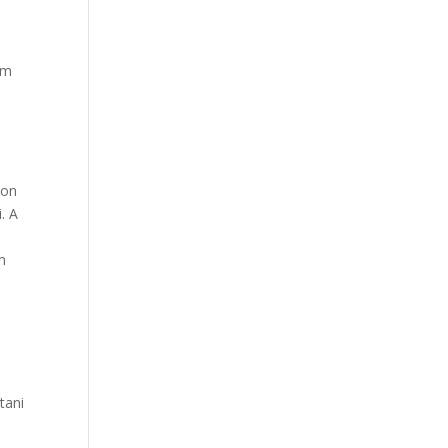
em
yon
. A
m
e
tani