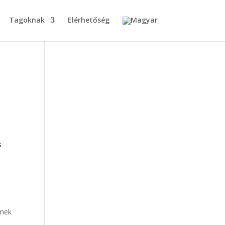
Tagoknak
Elérhetőség
s
­mek