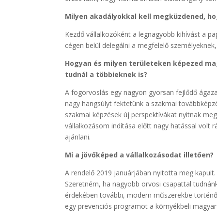
Milyen akadályokkal kell megküzde­ned, ho
Kezdő vállalkozóként a legnagyobb kihívást a pa
cégen belül delegálni a megfe­lelő személyeknek
Hogyan és milyen területeken képe­zed mag
tudnál a többieknek is?
A fogorvoslás egy nagyon gyorsan fejlődő ágaza
nagy hangsúlyt fektetünk a szakmai továbbképzése
szakmai képzések új perspektívákat nyitnak meg 
vállalkozásom indí­tása előtt nagy hatással volt
ajánlani.
Mi a jövőképed a vállalkozásodat il­letően?
A rendelő 2019 januárjában nyitotta meg kapuit. 
Szeretném, ha nagyobb orvosi csapat­tal tudnán
érdekében további, modern mű­szerekbe történő 
egy prevenciós progra­mot a környékbeli magyar