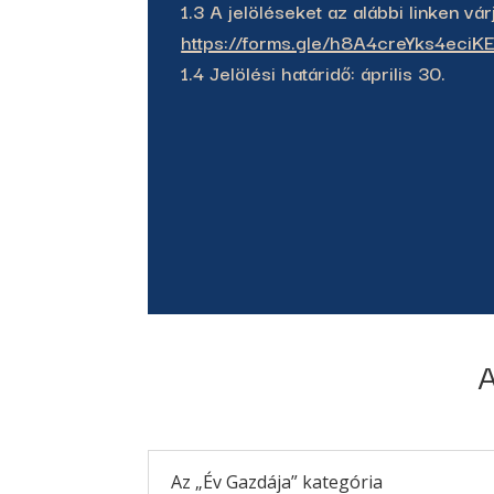
1.3 A jelöléseket az alábbi linken vár
https://forms.gle/h8A4creYks4eciK
1.4 Jelölési határidő: április 30.
A
Az „Év Gazdája” kategória