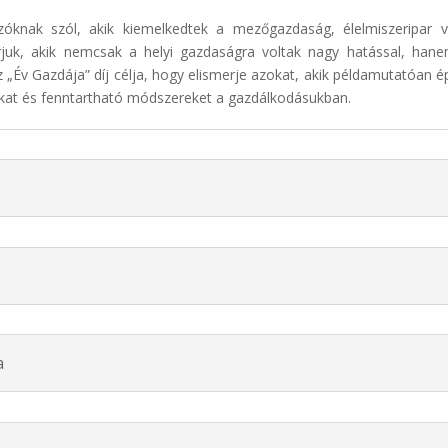
zóknak szól, akik kiemelkedtek a mezőgazdaság, élelmiszeripar 
rjuk, akik nemcsak a helyi gazdaságra voltak nagy hatással, ha
Az „Év Gazdája” díj célja, hogy elismerje azokat, akik példamutatóan ép
kat és fenntartható módszereket a gazdálkodásukban.
a