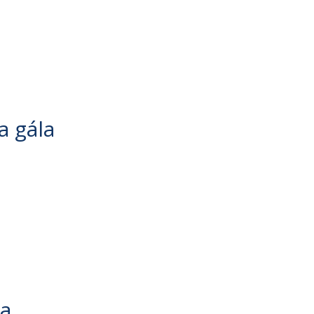
a gála
ja