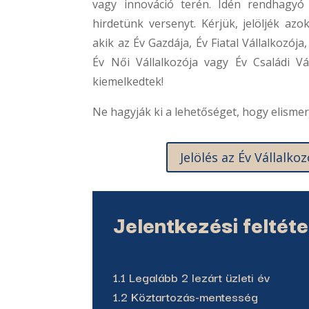
vagy innováció terén. Idén rendhagy
hirdetünk versenyt. Kérjük, jelöljék azok
akik az Év Gazdája, Év Fiatal Vállalkozója,
Év Női Vállalkozója vagy Év Családi Vá
kiemelkedtek!
Ne hagyják ki a lehetőséget, hogy elismer
Jelölés az Év Vállalkoz
Jelentkezési feltéte
1.1 Legalább 2 lezárt üzleti év
1.2 Köz
tartozás-mentesség