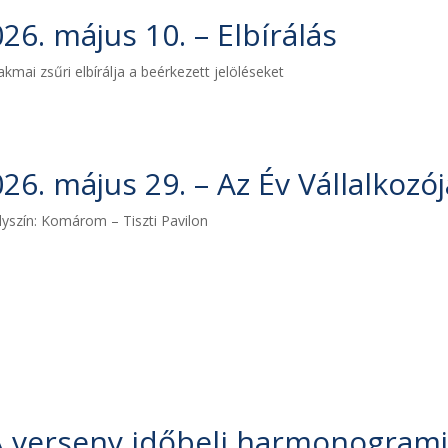
26. május 10. – Elbírálás
akmai zsűri elbírálja a beérkezett jelöléseket
26. május 29. – Az Év Vállalkozój
lyszín: Komárom – Tiszti Pavilon
 verseny időbeli harmonogram