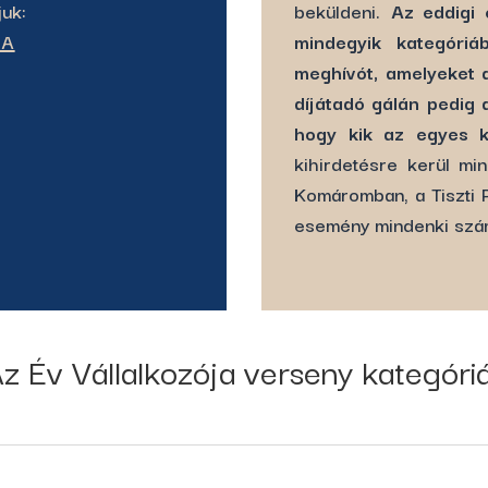
juk:
beküldeni.
Az eddigi 
EA
mindegyik kategóri
meghívót, amelyeket a
díjátadó gálán pedig a
hogy kik az egyes k
kihirdetésre kerül mi
Komáromban, a Tiszti 
esemény mindenki szám
z Év Vállalkozója verseny kategóriá