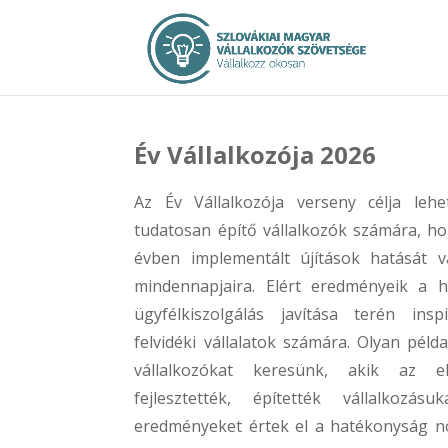
Év Vállalkozója 2026
Az Év Vállalkozója verseny célja leh
tudatosan építő vállalkozók számára, h
évben implementált újítások hatását v
mindennapjaira. Elért eredményeik a ha
ügyfélkiszolgálás javítása terén insp
felvidéki vállalatok számára. Olyan péld
vállalkozókat keresünk, akik az e
fejlesztették, építették vállalkozás
eredményeket értek el a hatékonyság nö