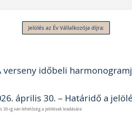
Jelölés az Év Vállalkozója díjra:
 verseny időbeli harmonogram
26. április 30. – Határidő a jelöl
lis 30-ig van lehetőség a jelölések leadására