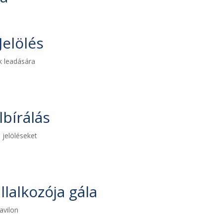
Jelölés
ek leadására
lbírálás
 jelöléseket
llalkozója gála
avilon