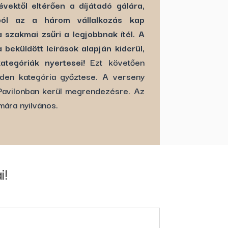
évektől eltérően a díjátadó gálára,
ából az a három vállalkozás kap
 szakmai zsűri a legjobbnak ítél. A
 beküldött leírások alapján kiderül,
ategóriák nyertesei!
Ezt követően
nden kategória győztese. A verseny
Pavilonban kerül megrendezésre. Az
ára nyilvános.
i!