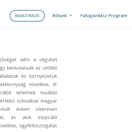
Rólunk
Falugazdász Program
REGISZTRÁCIÓ
etőséget adni a cégüket
ogy bemutassák az utóbbi
állalatuk és környezetük
tékonyság növelése, ill.
irálók lehetnek további
aértékű szlovákiai magyar
lmúlt évben sikeresen
ukat, és akik inspiráló
velése, ügyfélkiszolgálás