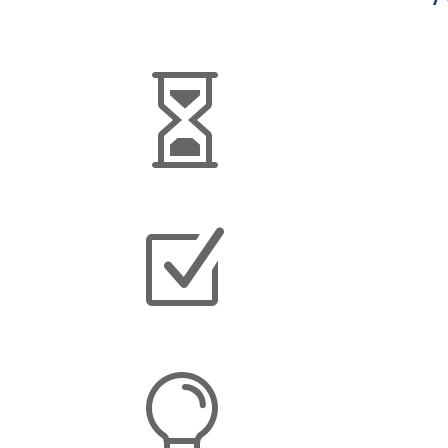

Z
