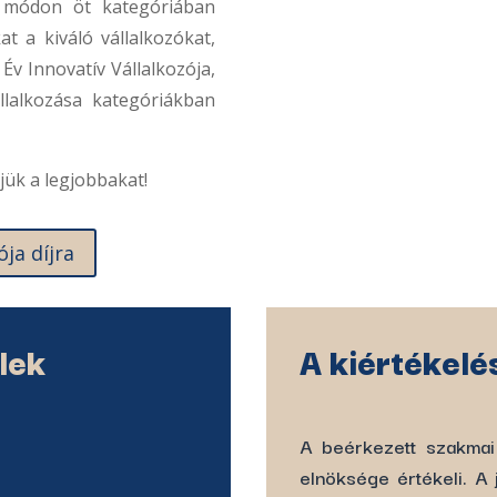
ó módon öt kategóriában
at a kiváló vállalkozókat,
 Év Innovatív Vállalkozója,
llalkozása kategóriákban
jük a legjobbakat!
ója díjra
lek
A kiértékelé
A beérkezett szakmai
elnöksége értékeli. A 