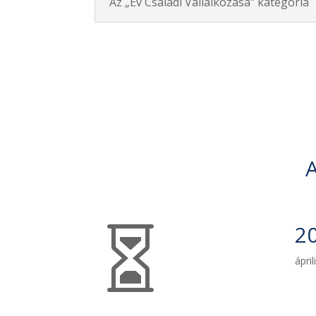
Az „Év Családi Vállalkozása” kategória
A
20

ápri