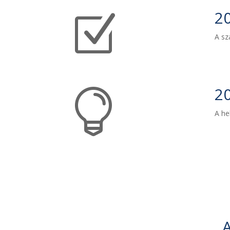
20
Z
A sz
20

A he
A